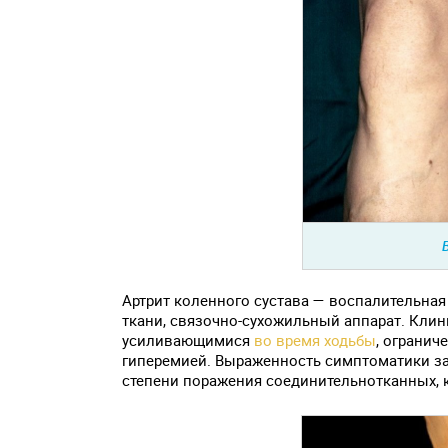
Артрит коленного сустава — воспалительна
ткани, связочно-сухожильный аппарат. Клин
усиливающимися
во время ходьбы
, огранич
гиперемией. Выраженность симптоматики зави
степени поражения соединительнотканных, к