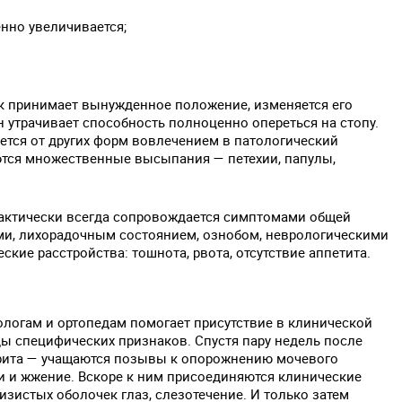
нно увеличивается;
к принимает вынужденное положение, изменяется его
н утрачивает способность полноценно опереться на стопу.
ется от других форм вовлечением в патологический
тся множественные высыпания — петехии, папулы,
актически всегда сопровождается симптомами общей
и, лихорадочным состоянием, ознобом, неврологическими
кие расстройства: тошнота, рвота, отсутствие аппетита.
логам и ортопедам помогает присутствие в клинической
ы специфических признаков. Спустя пару недель после
рита — учащаются позывы к опорожнению мочевого
и и жжение. Вскоре к ним присоединяются клинические
зистых оболочек глаз, слезотечение. И только затем