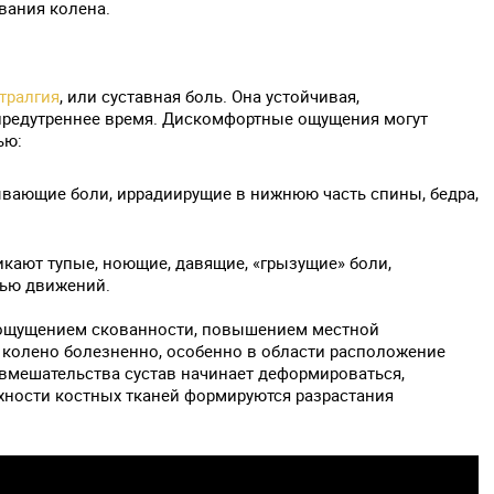
вания колена.
тралгия
, или суставная боль. Она устойчивая,
предутреннее время. Дискомфортные ощущения могут
ью:
ывающие боли, иррадиирущие в нижнюю часть спины, бедра,
кают тупые, ноющие, давящие, «грызущие» боли,
тью движений.
 ощущением скованности, повышением местной
 колено болезненно, особенно в области расположение
 вмешательства сустав начинает деформироваться,
ности костных тканей формируются разрастания