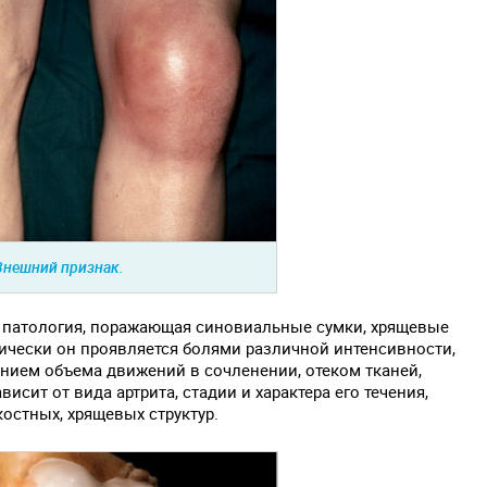
Внешний признак.
я патология, поражающая синовиальные сумки, хрящевые
ически он проявляется болями различной интенсивности,
ением объема движений в сочленении, отеком тканей,
сит от вида артрита, стадии и характера его течения,
остных, хрящевых структур.