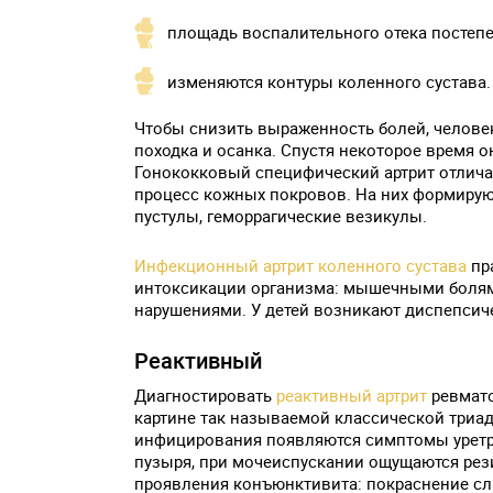
площадь воспалительного отека постепе
изменяются контуры коленного сустава.
Чтобы снизить выраженность болей, челове
походка и осанка. Спустя некоторое время о
Гонококковый специфический артрит отлича
процесс кожных покровов. На них формирую
пустулы, геморрагические везикулы.
Инфекционный артрит
коленного сустава
пр
интоксикации организма: мышечными болям
нарушениями. У детей возникают диспепсичес
Реактивный
Диагностировать
реактивный артрит
ревмато
картине так называемой классической триад
инфицирования появляются симптомы урет
пузыря, при мочеиспускании ощущаются рез
проявления конъюнктивита: покраснение сли