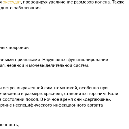
ся
экссудат
, провоцируя увеличение размеров колена. Также
дного заболевания:
ных покровов.
авными признаками. Нарушается функционирование
ия, нервной и мочевыделительной систем.
я остро, выраженной симптоматикой, особенно при
чивается в размере, краснеет, становится горячим. Боли
в состоянии покоя. В ночное время они «дергающие»,
ртине неспецифического инфекционного артрита
ненность;