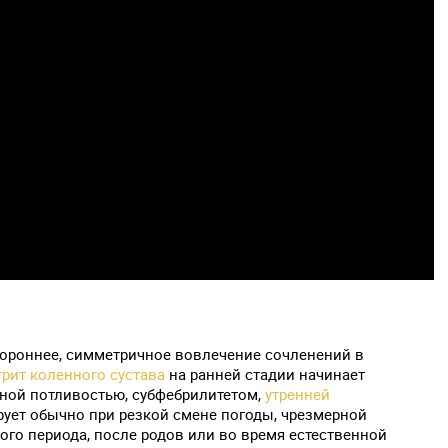
тороннее, симметричное вовлечение сочленений в
рит коленного сустава
на ранней стадии начинает
нной потливостью, субфебрилитетом,
утренней
рует обычно при резкой смене погоды, чрезмерной
ого периода, после родов или во время естественной