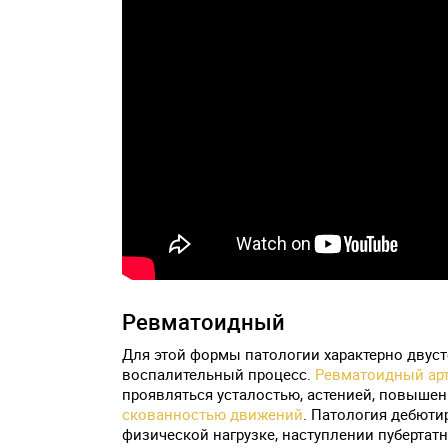
Ревматоидный
Для этой формы патологии характерно двус
воспалительный процесс.
Ревматоидный арт
проявляться усталостью, астенией, повыше
скованностью движений
. Патология дебюти
физической нагрузке, наступлении пубертатн