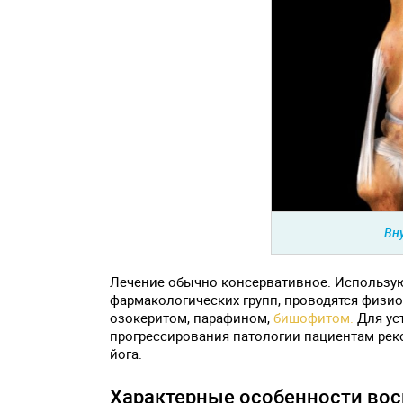
Вн
Лечение обычно консервативное. Использую
фармакологических групп, проводятся физи
озокеритом, парафином,
бишофитом.
Для ус
прогрессирования патологии пациентам реко
йога.
Характерные особенности вос