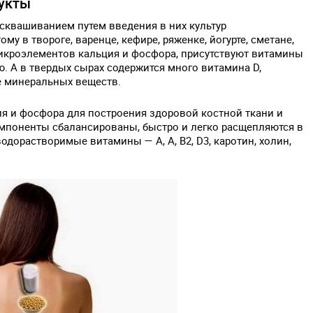
укты
квашиванием путем введения в них культур
у в твороге, варенце, кефире, ряженке, йогурте, сметане,
икроэлементов кальция и фосфора, присутствуют витамины
. А в твердых сырах содержится много витамина D,
е минеральных веществ.
я и фосфора для построения здоровой костной ткани и
омпоненты сбалансированы, быстро и легко расщепляются в
водорастворимые витамины — A, А, В2, D3, каротин, холин,