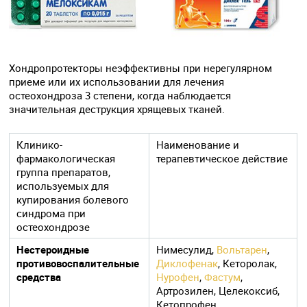
Хондропротекторы неэффективны при нерегулярном
приеме или их использовании для лечения
остеохондроза 3 степени, когда наблюдается
значительная деструкция хрящевых тканей.
Клинико-
Наименование и
фармакологическая
терапевтическое действие
группа препаратов,
используемых для
купирования болевого
синдрома при
остеохондрозе
Нестероидные
Нимесулид,
Вольтарен
,
противовоспалительные
Диклофенак
, Кеторолак,
средства
Нурофен
,
Фастум
,
Артрозилен, Целекоксиб,
Кетопрофен.