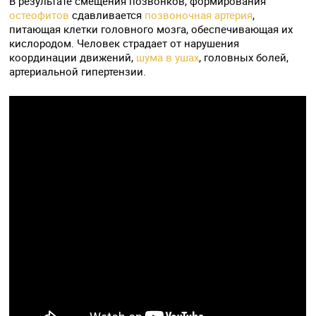
В результате смещения позвонков, формирования
остеофитов
сдавливается
позвоночная артерия
,
питающая клетки головного мозга, обеспечивающая их
кислородом. Человек страдает от нарушения
координации движений,
шума в ушах
, головных болей,
артериальной гипертензии.