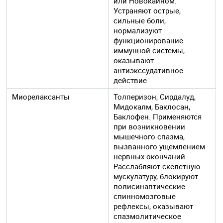
или Новокаином.
Устраняют острые,
сильные боли,
нормализуют
функционирование
иммунной системы,
оказывают
антиэкссудативное
действие
Миорелаксанты
Толперизон, Сирдалуд,
Мидокалм, Баклосан,
Баклофен. Применяются
при возникновении
мышечного спазма,
вызванного ущемлением
нервных окончаний.
Расслабляют скелетную
мускулатуру, блокируют
полисинаптические
спинномозговые
рефлексы, оказывают
спазмолитическое