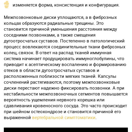
изменяется форма, консистенция и конфигурация.
Межпозвонковые диски уплощаются, а в фиброзных
кольцах образуются радиальные трещины. Это
становится причиной уменьшения расстояния между
соседними позвонками, а также смещения
дугоотросчатых суставов. Постепенно в патологический
процесс вовлекаются соединительные ткани фиброзных
колец, связок. В ответ на распад тканей иммунная
система начинает продуцировать иммуноглобулины, что
приводит к асептическому воспалению и формированию
отеков в области дугоотросчатых суставов и
расположенных поблизости мягких тканей. Капсулы
сочленений растягиваются, поэтому межпозвонковые
диски перестают надежно фиксировать позвонки. А при
нестабильности межпозвоночных сегментов повышается
вероятность ущемления нервного корешка или
сдавливания кровеносного сосуда. Это часто происходит
при шейном остеохондрозе и становится причиной его
выраженной
вертебральной симптоматики
.