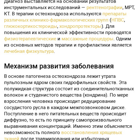
Диагноз выставляется на основании результатов
инструментальных исследований —
рентгенографии
, МРТ,
КТ. В терапии остеохондроза используются
препараты
различных клинико-фармакологических групп
(
НПВС
,
глюкокортикостероиды
,
хондропротекторы
). Для
повышения их клинической эффективности проводятся
физиотерапевтические
и
массажные процедуры
. Одним
из основных методов терапии и профилактики является
лечебная физкультура
.
Механизм развития заболевания
В основе патогенеза остеохондроза лежит утрата
пульпозным ядром своих гидрофильных свойств. Эта
полужидкая структура состоит из соединительнотканных
волокон и студенистого вещества (хондрина). По мере
взросления человека происходит редуцирование
сосудистого русла в каждом межпозвонковом диске.
Поступление в него питательных веществ происходит
диффузно, то есть по принципу самопроизвольного
выравнивания концентраций. Именно этим объясняется
невозможность полного
восстановления хрящевых
тканей
после травмирования или избыточных