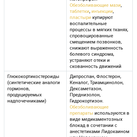
Обезболивающие мази
,
таблетки
,
инъекции
,
пластыри
купируют
воспалительные
процессы в мягких тканях,
спровоцированные
смещением позвонков,
снижают выраженность
болевого синдрома,
устраняют отеки и
скованность движений
Глюкокортикостероиды
Дипроспан, Флостерон,
(синтетические аналоги
Кеналог, Триамцинолон,
гормонов,
Дексаметазон,
продуцируемых
Преднизолон,
надпочечниками)
Гидрокортизон.
Обезболивающие
препараты
используются в
виде медикаментозных
блокад в сочетании с
анестетиками Лидокаином