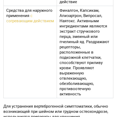
действие
Средства для наружного
Финалгон, Капсикам,
применения
с
Апизартрон, Випросал,
согревающим действием
Наятокс. Активными
ингредиентами являются
экстракт стручкового
перца, змеиный или
пчелиный яд. Раздражают
рецепторы,
расположенные в
подкожной клетчатки,
способствуют приливу
крови. Проявляют
выраженную
отвлекающую,
обезболивающую,
противоотечную
активность
Для устранения вертеброгенной симптоматики, обычно
возникающей при шейном или грудном остеохондрозе,
используются препараты для улучшения