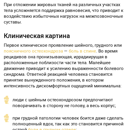
При отложении жировых тканей на различных участках
тела усложняется поддержка равновесия, что приводит к
воздействию избыточных нагрузок на межпозвоночные
суставы.
Клиническая картина
Первое клиническое проявление шейного, грудного или
поясничного остеохондроза
—
боль в спине
. Во время
рецидивов она пронизывающая, иррадиирущая в
расположенные поблизости части тела. Малейшее
движение приводит к усилению выраженности болевого
синдрома. Ответной реакцией человека становится
принятие вынужденного положения, в котором
интенсивность дискомфортных ощущений минимальна:
люди с шейным остеохондрозом предпочитают
поворачивать в сторону не голову, а весь корпус;
при грудной патологии человек боится даже сделать
полноценный вдох, так как это становится причиной
острой
боли в грудном отделе
;