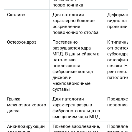
позвоночника
Сколиоз
Для патологии
Деформаци
характерно боковое
видно на р
искривление
проекции
позвоночного столба
Остеохондроз
Постепенно
К типичным
разрушаются ядра
относится 
МПД. В дальнейшем в
субхондрал
патологию
остеофитов
вовлекаются
связки. На
фиброзные кольца
рентгеноло
дисков и
патологию
межпозвоночные
суставы
Грыжа
Для патологии
Проявляетс
межпозвонкового
характерен разрыв
позвонкам
диска
фиброзного кольца со
смещением ядра МПД
Анкилозирующий
Тяжелое заболевание,
Проявляетс
спондилит
которое со временем
пластинок,