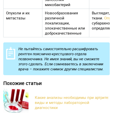
микобактерий
Опухоли и их
Новообразования
Выглядят, 
метастазы
различной
ткани.
Опух
локализации,
субарахнои
злокачественные или
определяют
доброкачественные
Не пытайтесь самостоятельно расшифровать
рентген пояснично-крестцового отдела
позвоночника. Не имея знаний, вы не сможете
этого сделать. Если сомневаетесь в заключении
врача – покажите снимок другим специалистам.
Похожие статьи
Какие анализы необходимы при артрите:
виды и методы лабораторной
диагностики