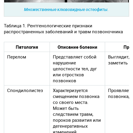
Множественные клювовидные остеофиты.
Таблица 1. Рентгенологические признаки
распространенных заболеваний и травм позвоночника
Патология
Описание болезни
Про
Перелом
Представляет собой
Выглядит, к
нарушение
заметить н
целостности тел, дуг
или отростков
позвонков
Спондилолистез
Характеризуется
Проявляет
смещением позвонка
позвонка, 
со своего места.
Может быть
следствием травм,
пороков развития или
дегенеративных
изменений