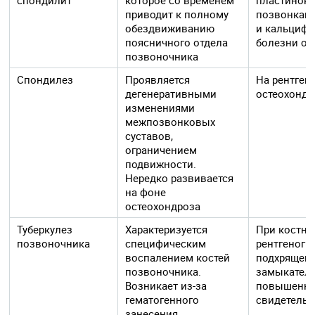
приводит к полному
позвонками
обездвиживанию
и кальцифи
поясничного отдела
болезни об
позвоночника
Спондилез
Проявляется
На рентген
дегенеративными
остеохондр
изменениями
межпозвонковых
суставов,
ограничением
подвижности.
Нередко развивается
на фоне
остеохондроза
Туберкулез
Характеризуется
При костно
позвоночника
специфическим
рентгеногр
воспалением костей
подхрящево
позвоночника.
замыкатель
Возникает из-за
повышенную
гематогенного
свидетельс
занесения