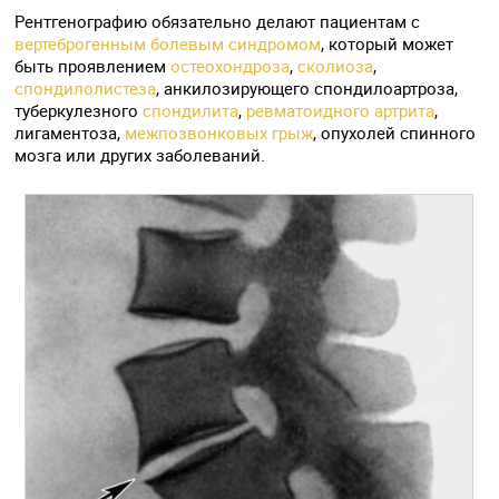
Рентгенографию обязательно делают пациентам с
вертеброгенным болевым синдромом
, который может
быть проявлением
остеохондроза
,
сколиоза
,
спондилолистеза
, анкилозирующего спондилоартроза,
туберкулезного
спондилита
,
ревматоидного артрита
,
лигаментоза,
межпозвонковых грыж
, опухолей спинного
мозга или других заболеваний.