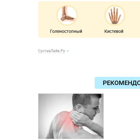
Голеностопный
Кистевой
СуставЛайв.Ру
РЕКОМЕНД