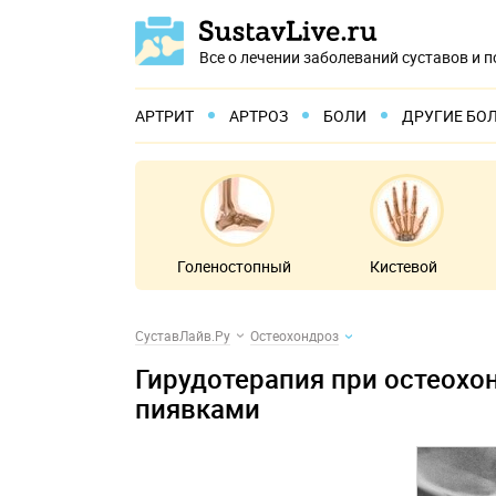
Все о лечении заболеваний суставов и 
АРТРИТ
АРТРОЗ
БОЛИ
ДРУГИЕ БО
Голеностопный
Кистевой
СуставЛайв.Ру
Остеохондроз
Гирудотерапия при остеохо
пиявками