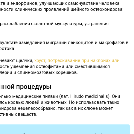
тв и эндорфинов, улучшающих самочувствие человека.
ности клинических проявлений шейного остеохондроза:
 расслабления скелетной мускулатуры, устранения
зультате замедления миграции лейкоцитов и макрофагов в
оотока.
счезают щелчки,
хруст
,
потрескивание при наклонах или
тность ущемления остеофитами или сместившимися
терии и спинномозговых корешков.
анной процедуры
ько медицинские пиявки (лат. Hirudo medicinalis). Они
аясь кровью людей и животных. Но использовать таких
ондроза нецелесообразно, так как в их слюне может
ктивных веществ.