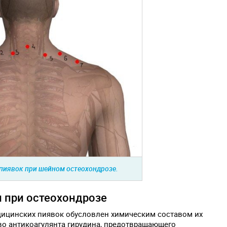
пиявок при шейном остеохондрозе.
 при остеохондрозе
ицинских пиявок обусловлен химическим составом их
во антикоагулянта гирудина, предотвращающего