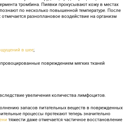
фермента тромбина. Пиявки прокусывают кожу в местах
спознают по несколько повышенной температуре. После
 отмечается разноплановое воздействие на организм
ощущений в шее
;
спровоцированные повреждением мягких тканей
вследствие увеличения количества лимфоцитов.
полнению запасов питательных веществ в поврежденных
овительные процессы протекают теперь значительно
ени
тяжести даже отмечается частичное восстановление