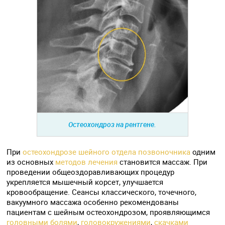
Остеохондроз на рентгене.
При
остеохондрозе шейного отдела позвоночника
одним
из основных
методов лечения
становится массаж. При
проведении общеоздоравливающих процедур
укрепляется мышечный корсет, улучшается
кровообращение. Сеансы классического, точечного,
вакуумного массажа особенно рекомендованы
пациентам с шейным остеохондрозом, проявляющимся
головными болями
,
головокружениями
,
скачками