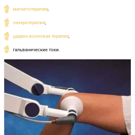
магнитотерапия
;
лазеротерапия
;
ударно-волновая терапия
;
гальванические токи.