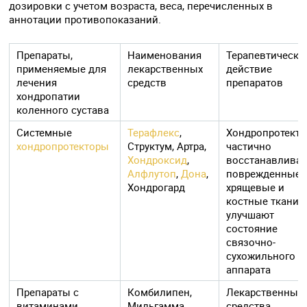
дозировки с учетом возраста, веса, перечисленных в
аннотации противопоказаний.
Препараты,
Наименования
Терапевтическо
применяемые для
лекарственных
действие
лечения
средств
препаратов
хондропатии
коленного сустава
Системные
Терафлекс
,
Хондропротект
хондропротекторы
Структум, Артра,
частично
Хондроксид
,
восстанавлива
Алфлутоп
,
Дона
,
поврежденные
Хондрогард
хрящевые и
костные ткани,
улучшают
состояние
связочно-
сухожильного
аппарата
Препараты с
Комбилипен,
Лекарственные
витаминами
Мильгамма,
средства