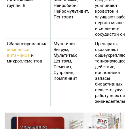
группы B
Нейробион,
усиливают
Нейромультивит,
кровоток и
Пентовит
улучшают работ
нервно-мышечн
и сердечно-
сосудистой сис
Сбалансированные
Мультивит,
Препараты
комплексы
Витрум,
оказывают
витаминов
и
Мультитабс,
общеукрепляющ
микроэлементов
Центрум,
тонизирующее
Семевит,
действие,
Супрадин,
восполняют
Компливит
запасы
биоактивных
веществ, улучш
работу всех сис
жизнедеятельн