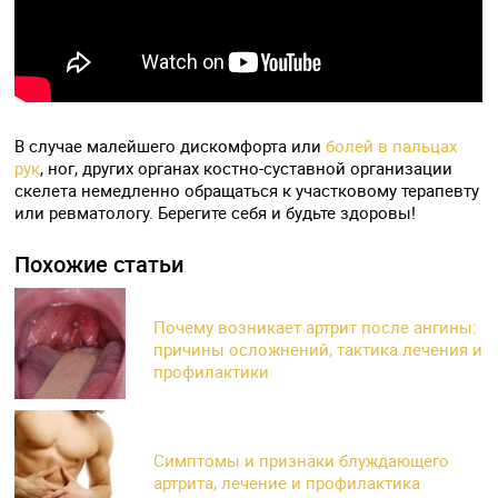
В случае малейшего дискомфорта или
болей в пальцах
рук
, ног, других органах костно-суставной организации
скелета немедленно обращаться к участковому терапевту
или ревматологу. Берегите себя и будьте здоровы!
Похожие статьи
Почему возникает артрит после ангины:
причины осложнений, тактика лечения и
профилактики
Симптомы и признаки блуждающего
артрита, лечение и профилактика