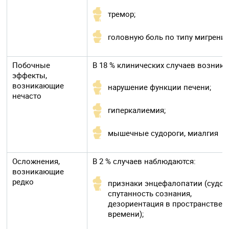
тремор;
головную боль по типу мигрени
Побочные
В 18 % клинических случаев возника
эффекты,
возникающие
нарушение функции печени;
нечасто
гиперкалиемия;
мышечные судороги, миалгия
Осложнения,
В 2 % случаев наблюдаются:
возникающие
редко
признаки энцефалопатии (судор
спутанность сознания,
дезориентация в пространстве 
времени);