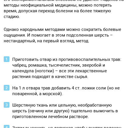
методы неофициальной медицины, можно потерять
время, допуская переход болезни на более тяжелую
стадию.
Однако народными методами можно сократить болевые
ощущения. И помогает в этом подсоленная шерсть –
нестандартный, на первый взгляд, метод.
Приготовить отвар из противовоспалительных трав:
чабрец, ромашка, тысячелистник, зверобой и
календула (ноготки) – все эти лекарственные
растения подходят в качестве сырья.
На 1 л отвара трав добавить 4 ст. ложки соли (но не
поваренной, а морской).
Шерстяную ткань или цельную, необработанную
шерсть (овчину или другую) тщательно вымочить в
приготовленном лечебном растворе.
Затем высушить, не допуская, чтобы внутри волокон