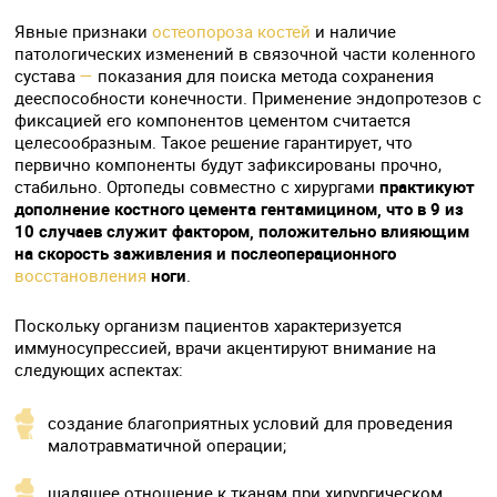
Явные признаки
остеопороза костей
и наличие
патологических изменений в связочной части коленного
сустава
—
показания для поиска метода сохранения
дееспособности конечности. Применение эндопротезов с
фиксацией его компонентов цементом считается
целесообразным. Такое решение гарантирует, что
первично компоненты будут зафиксированы прочно,
стабильно. Ортопеды совместно с хирургами
практикуют
дополнение костного цемента гентамицином, что в 9 из
10 случаев служит фактором, положительно влияющим
на скорость заживления и послеоперационного
восстановления
ноги
.
Поскольку организм пациентов характеризуется
иммуносупрессией, врачи акцентируют внимание на
следующих аспектах:
создание благоприятных условий для проведения
малотравматичной операции;
щадящее отношение к тканям при хирургическом