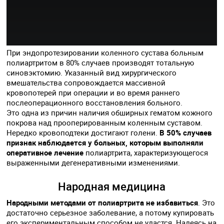
При эндопротезировании коленного сустава больным
полиартритом в 80% случаев производят тотальную
синовэктомию. Указанный вид хирургического
вмешательства сопровождается массивной
кровопотерей при операции и во время раннего
послеоперационного восстановления больного.
Это одна из причин наличия обширных гематом кожного
покрова над прооперированным коленным суставом.
Нередко кровоподтеки достигают голени.
В 50% случаев
признак наблюдается у больных, которым выполняли
оперативное лечение
полиартрита, характеризующегося
выраженными дегенеративными изменениями.
Народная медицина
Народными методами от полиартрита не избавиться
. Это
достаточно серьезное заболевание, а потому купировать
его экспериментальным способом не удастся. Надеясь на