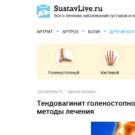
Все о лечении заболеваний суставов и 
АРТРИТ
АРТРОЗ
БОЛИ
ДРУГИЕ БО
Голеностопный
Кистевой
СуставЛайв.Ру
Другие болезни
Тендовагинит голеностопног
методы лечения