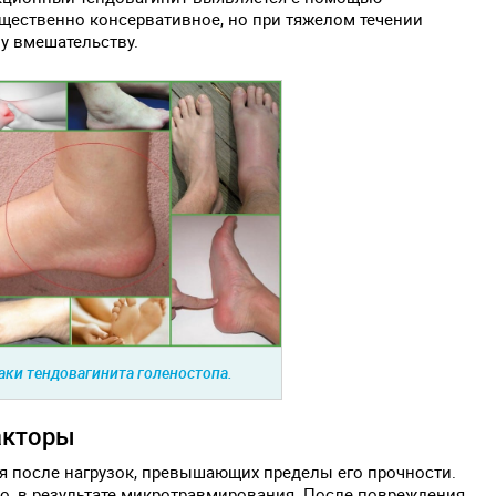
щественно консервативное, но при тяжелом течении
му вмешательству.
ки тендовагинита голеностопа.
акторы
я после нагрузок, превышающих пределы его прочности.
нно, в результате микротравмирования. После повреждения