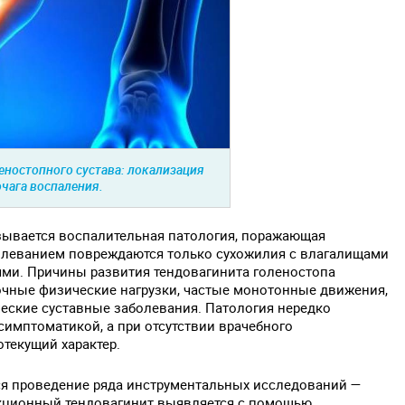
еностопного сустава: локализация
очага воспаления.
зывается воспалительная патология, поражающая
олеванием повреждаются только сухожилия с влагалищами
ми. Причины развития тендовагинита голеностопа
чные физические нагрузки, частые монотонные движения,
еские суставные заболевания. Патология нередко
симптоматикой, а при отсутствии врачебного
текущий характер.
ся проведение ряда инструментальных исследований —
фекционный тендовагинит выявляется с помощью