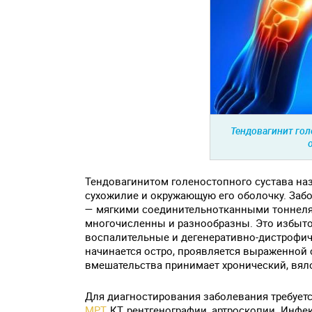
Тендовагинит гол
Тендовагинитом голеностопного сустава на
сухожилие и окружающую его оболочку. Заб
— мягкими соединительнотканными тоннеля
многочисленны и разнообразны. Это избыто
воспалительные и дегенеративно-дистрофич
начинается остро, проявляется выраженной 
вмешательства принимает хронический, вяло
Для диагностирования заболевания требует
МРТ
, КТ, рентгенографии, артроскопии. Ин