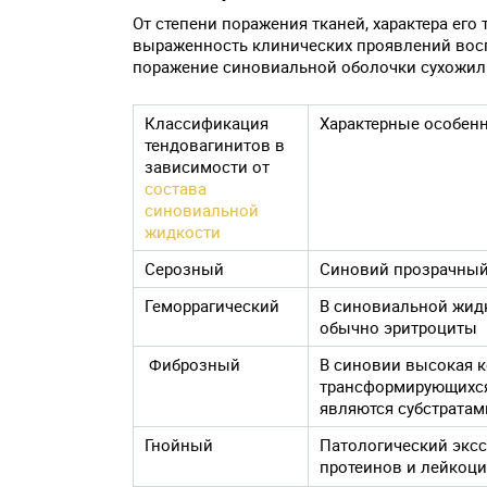
От степени поражения тканей, характера его
выраженность клинических проявлений восп
поражение синовиальной оболочки сухожил
Классификация
Характерные особен
тендовагинитов в
зависимости от
состава
синовиальной
жидкости
Серозный
Синовий прозрачный,
Геморрагический
В синовиальной жид
обычно эритроциты
Фиброзный
В синовии высокая к
трансформирующихся
являются субстратам
Гнойный
Патологический эксс
протеинов и лейкоц