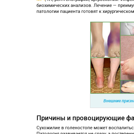
биохимических анализов. Лечение — преиму
патологии пациента готовят к хирургическо
Внешние призна
Причины и провоцирующие ф
Сухожилие в голеностопе может воспалитьс
Патология развивается не сразу, а постепе