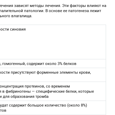
 течения зависят методы лечения. Эти факторы влияют на
алительной патологии. В основе ее патогенеза лежит
ьного влагалища.
ности синовия
 гомогенный, содержит около 3% белков
кости присутствуют форменные элементы крови,
онцентрация протеинов, со временем
 в фибриногены — специфические белки, которые
и для образования тромба
удат содержит большое количество (около 8%)
итов