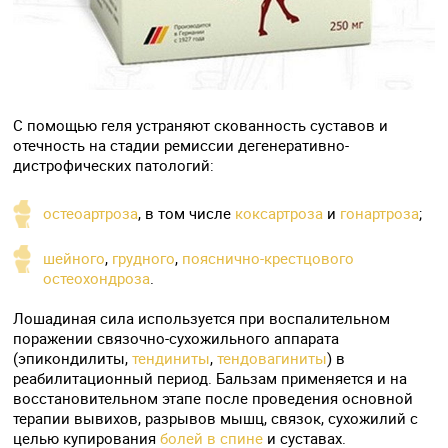
С помощью геля устраняют скованность суставов и
отечность на стадии ремиссии дегенеративно-
дистрофических патологий:
остеоартроза
, в том числе
коксартроза
и
гонартроза
;
шейного
,
грудного
,
пояснично-крестцового
остеохондроза
.
Лошадиная сила используется при воспалительном
поражении связочно-сухожильного аппарата
(эпикондилиты,
тендиниты
,
тендовагиниты
) в
реабилитационный период. Бальзам применяется и на
восстановительном этапе после проведения основной
терапии вывихов, разрывов мышц, связок, сухожилий с
целью купирования
болей в спине
и суставах.