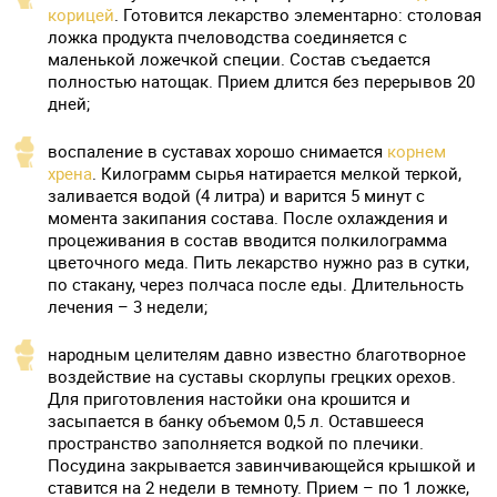
корицей
. Готовится лекарство элементарно: столовая
ложка продукта пчеловодства соединяется с
маленькой ложечкой специи. Состав съедается
полностью натощак. Прием длится без перерывов 20
дней;
воспаление в суставах хорошо снимается
корнем
хрена
. Килограмм сырья натирается мелкой теркой,
заливается водой (4 литра) и варится 5 минут с
момента закипания состава. После охлаждения и
процеживания в состав вводится полкилограмма
цветочного меда. Пить лекарство нужно раз в сутки,
по стакану, через полчаса после еды. Длительность
лечения – 3 недели;
народным целителям давно известно благотворное
воздействие на суставы скорлупы грецких орехов.
Для приготовления настойки она крошится и
засыпается в банку объемом 0,5 л. Оставшееся
пространство заполняется водкой по плечики.
Посудина закрывается завинчивающейся крышкой и
ставится на 2 недели в темноту. Прием – по 1 ложке,