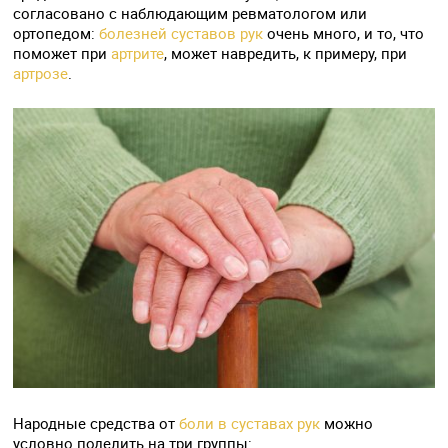
согласовано с наблюдающим ревматологом или
ортопедом:
болезней суставов рук
очень много, и то, что
поможет при
артрите
, может навредить, к примеру, при
артрозе
.
Народные средства от
боли в суставах рук
можно
условно поделить на три группы: