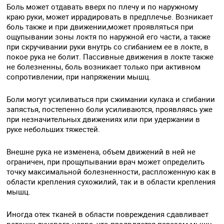
Боль может отдавать вверх по плечу и по наружному
краю руки, может иррадировать в предплечье. Возникает
боль также и при движении,может проявляться при
ощупывании зоны локтя по наружной его части, а также
при скручивании руки внутрь со сгибанием ее в локте, в
покое рука не болит. Пассивные движения в локте также
не болезненны, боль возникает только при активном
сопротивлении, при напряжении мышц.
Боли могут усиливаться при сжимании кулака и сгибании
запястья, постепенно боли усиливаются, проявляясь уже
при незначительных движениях или при удержании в
руке небольших тяжестей.
Внешне рука не изменена, объем движений в ней не
ограничен, при прощупывании врач может определить
точку максимальной болезненности, распложенную как в
области крепления сухожилий, так и в области крепления
мышц.
Иногда отек тканей в области повреждения сдавливает
веточки лучевого нерва, что проявляется парезом мышц,