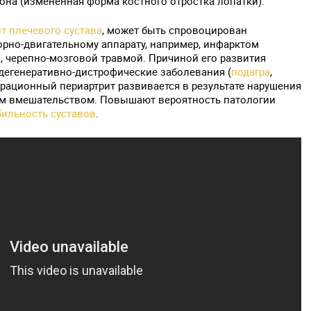
на (измененная форма костного отростка лопатки).
т плечевого сустава
, может быть спровоцирован
рно-двигательному аппарату, например, инфарктом
, черепно-мозговой травмой. Причиной его развития
дегенеративно-дистрофические заболевания (
подагра
,
ерационный периартрит развивается в результате нарушения
им вмешательством. Повышают вероятность патологии
ильность суставов
.