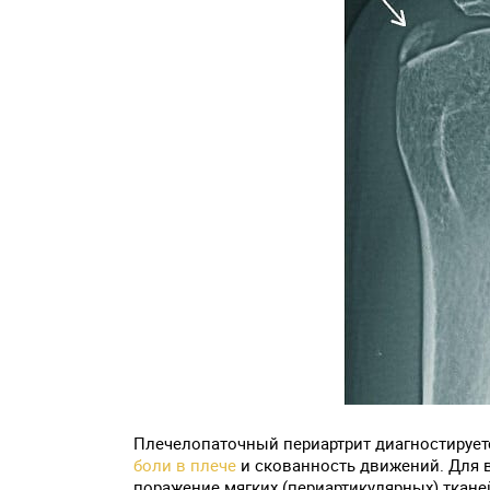
Плечелопаточный периартрит диагностируетс
боли в плече
и скованность движений. Для 
поражение мягких (периартикулярных) ткан