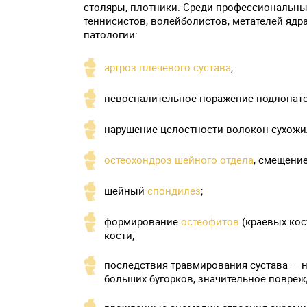
столяры, плотники. Среди профессиональны
теннисистов, волейболистов, метателей яд
патологии:
артроз плечевого сустава
;
невоспалительное поражение подлопато
нарушение целостности волокон сухожи
остеохондроз шейного отдела
, смещени
шейный
спондилез
;
формирование
остеофитов
(краевых кос
кости;
последствия травмирования сустава — 
больших бугорков, значительное повреж