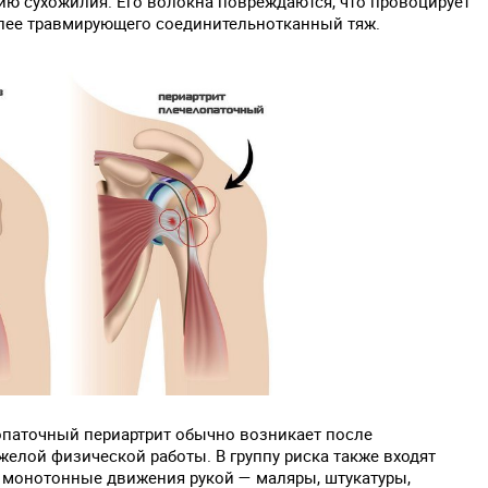
ию сухожилия. Его волокна повреждаются, что провоцирует
олее травмирующего соединительнотканный тяж.
опаточный периартрит обычно возникает после
елой физической работы. В группу риска также входят
 монотонные движения рукой — маляры, штукатуры,