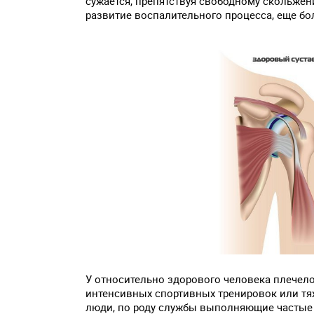
сужается, препятствуя свободному скольжен
развитие воспалительного процесса, еще б
У относительно здорового человека плечел
интенсивных спортивных тренировок или тяж
люди, по роду службы выполняющие частые