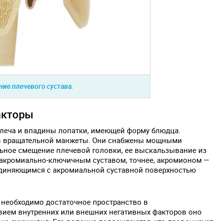
ние плечевого сустава.
акторы
 плеча и впадины лопатки, имеющей форму блюдца.
ы вращательной манжеты. Они снабжены мощными
ное смещение плечевой головки, ее выскальзывание из
 акромиально-ключичным суставом, точнее, акромионом —
единяющимся с акромиальной суставной поверхностью
 необходимо достаточное пространство в
вием внутренних или внешних негативных факторов оно