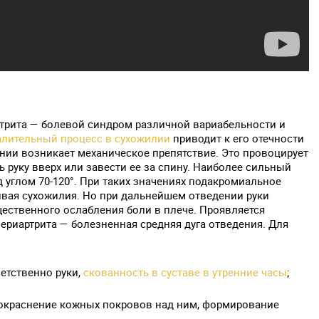
трита — болевой синдром различной вариабельности и
алительный процесс в сухожилии
приводит к его отечности
нии возникает механическое препятствие. Это провоцирует
руку вверх или завести ее за спину. Наиболее сильный
 углом 70-120°. При таких значениях подакромиальное
ивая сухожилия. Но при дальнейшем отведении руки
щественного ослабления боли в плече. Проявляется
риартрита — болезненная средняя дуга отведения. Для
етственно руки,
скованность в суставе в утренние часы
;
 покраснение кожных покровов над ним, формирование