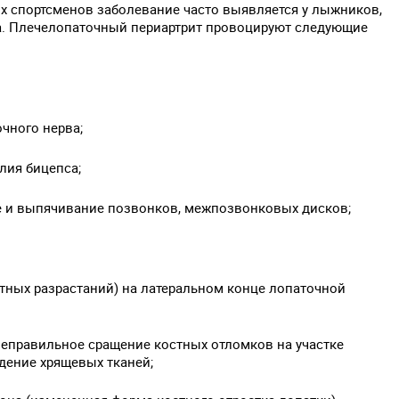
х спортсменов заболевание часто выявляется у лыжников,
ра. Плечелопаточный периартрит провоцируют следующие
чного нерва;
лия бицепса;
е и выпячивание позвонков, межпозвонковых дисков;
тных разрастаний) на латеральном конце лопаточной
неправильное сращение костных отломков на участке
дение хрящевых тканей;