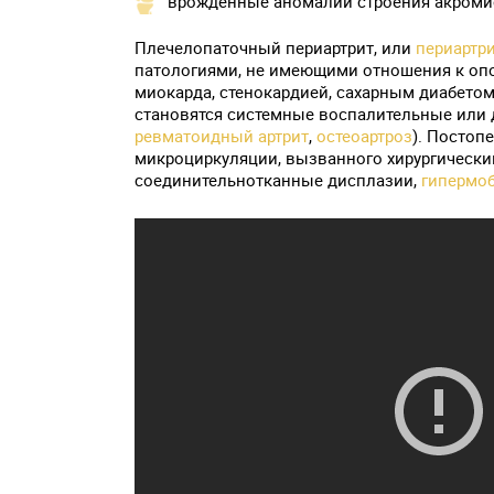
врожденные аномалии строения акромио
Плечелопаточный периартрит, или
периартри
патологиями, не имеющими отношения к опо
миокарда, стенокардией, сахарным диабетом
становятся системные воспалительные или 
ревматоидный артрит
,
остеоартроз
). Постоп
микроциркуляции, вызванного хирургическ
соединительнотканные дисплазии,
гипермоб