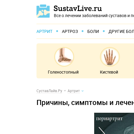
Все о лечении заболеваний суставов и 
АРТРИТ
АРТРОЗ
БОЛИ
ДРУГИЕ БО
Голеностопный
Кистевой
СуставЛайв.Ру
Артрит
Причины, симптомы и лечен