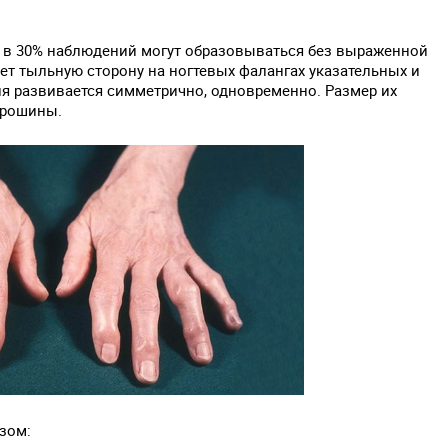
к в 30% наблюдений могут образовываться без выраженной
ет тыльную сторону на ногтевых фалангах указательных и
ия развивается симметрично, одновременно. Размер их
орошины.
зом: