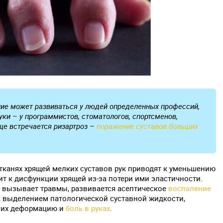
ние может развиваться у людей определенных профессий,
уки – у программистов, стоматологов, спортсменов,
аще встречается ризартроз –
поражение суставов больших
тканях хрящей мелких суставов рук приводят к уменьшению
ит к дисфункции хрящей из-за потери ими эластичности.
 вызывает травмы, развивается асептическое
воспаление
, выделением патологической суставной жидкости,
т их деформацию и
боль в руках
.