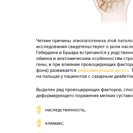
Четкие причины этиопатогенеза этой патол
исследования свидетельствуют о роли насл
Гебердена и Бушара встречаются у родствен
обмена и анатомическим особенностям стро
гены, и при влиянии провоцирующих фактор
фона) развивается
деформирующий артроз
.
на пальцах у пациентов с сахарным диабето
Выделен ряд провоцирующих факторов, сп
деформирующего поражения мелких суставов
наследственность;
климакс;