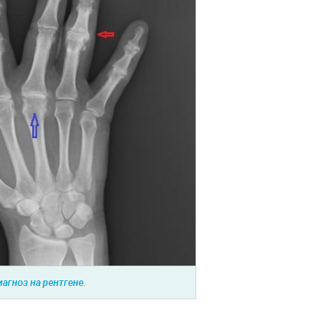
агноз на рентгене.