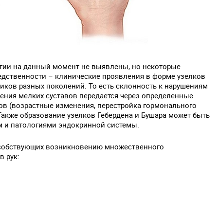
огии на данный момент не выявлены, но некоторые
едственности – клинические проявления в форме узелков
ников разных поколений. То есть склонность к нарушениям
ения мелких суставов передается через определенные
ов (возрастные изменения, перестройка гормонального
 Также образование узелков Гебердена и Бушара может быть
м и патологиями эндокринной системы.
особствующих возникновению множественного
 рук: