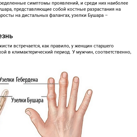
ределенные симптомы проявлений, и среди них наиболее
ушара, представляющие собой костные разрастания на
аросты на дистальных фалангах, узелки Бушара –
езнь
исти встречается, как правило, у женщин старшего
кой в климактерический период. У мужчин, соответственно,