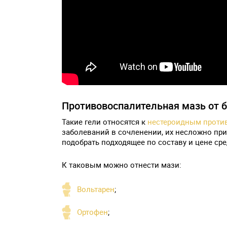
Противовоспалительная мазь от б
Такие гели относятся к
нестероидным проти
заболеваний в сочленении, их несложно при
подобрать подходящее по составу и цене сре
К таковым можно отнести мази:
Вольтарен
;
Ортофен
;