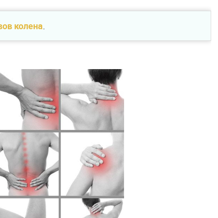
вов колена
.