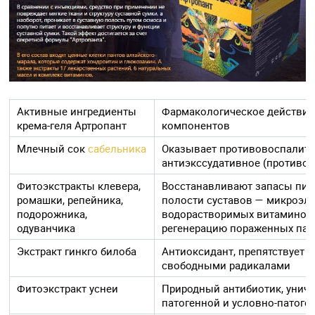
Активные ингредиенты
Фармакологическое действие
крема-геля Артропант
компонентов
Млечный сок
сабельника
Оказывает противовоспалите
антиэкссудативное (противоо
Фитоэкстракты клевера,
Восстанавливают запасы пит
ромашки, репейника,
полости суставов — микроэле
подорожника,
водорастворимых витаминов,
одуванчика
регенерацию пораженных пат
Экстракт гинкго билоба
Антиоксидант, препятствует 
свободными радикалами
Фитоэкстракт уснеи
Природный антибиотик, унич
патогенной и условно-патог