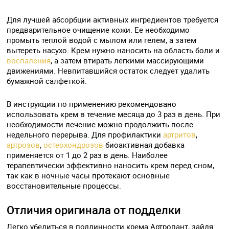
Для лучшей абсорбции активных ингредиентов требуется
предварительное очищение кожи. Ее необходимо
промыть теплой водой с мылом или гелем, а затем
вытереть насухо. Крем нужно наносить на область боли и
воспаления
, а затем втирать легкими массирующими
движениями. Невпитавшийся остаток следует удалить
бумажной салфеткой.
В инструкции по применению рекомендовано
использовать крем в течение месяца до 3 раз в день. При
необходимости лечение можно продолжить после
недельного перерыва. Для профилактики
артритов
,
артрозов
,
остеохондрозов
биоактивная добавка
применяется от 1 до 2 раз в день. Наиболее
терапевтически эффективно наносить крем перед сном,
так как в ночные часы протекают основные
восстановительные процессы.
Отличия оригинала от подделки
Легко убедиться в подлинности крема Артропант, зайдя