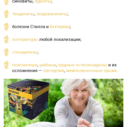
синовиты,
бурситы
;
тендиниты
,
тендовагиниты
;
болезни Стилла и
Бехтерева
;
контрактуры
любой локализации;
спондилезы
;
поясничные
,
шейные
,
грудные остеохондрозы
и их
осложнения —
протрузии
,
межпозвоночные грыжи
.