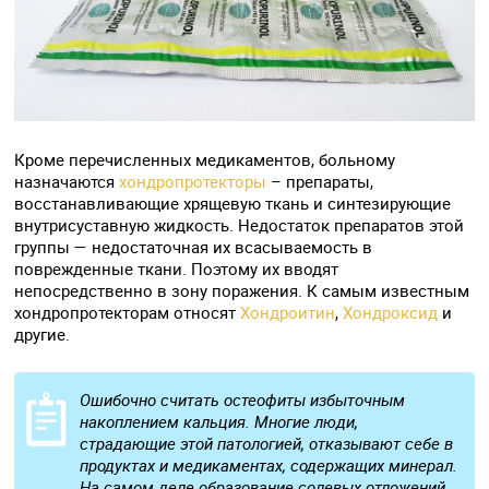
Кроме перечисленных медикаментов, больному
назначаются
хондропротекторы
– препараты,
восстанавливающие хрящевую ткань и синтезирующие
внутрисуставную жидкость. Недостаток препаратов этой
группы — недостаточная их всасываемость в
поврежденные ткани. Поэтому их вводят
непосредственно в зону поражения. К самым известным
хондропротекторам относят
Хондроитин
,
Хондроксид
и
другие.
Ошибочно считать остеофиты избыточным
накоплением кальция. Многие люди,
страдающие этой патологией, отказывают себе в
продуктах и медикаментах, содержащих минерал.
На самом деле образование солевых отложений