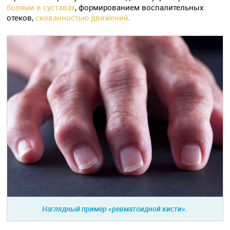
болями в суставах
, формированием воспалительных
отеков,
скованностью движений
.
Наглядный пример «ревматоидной кисти».