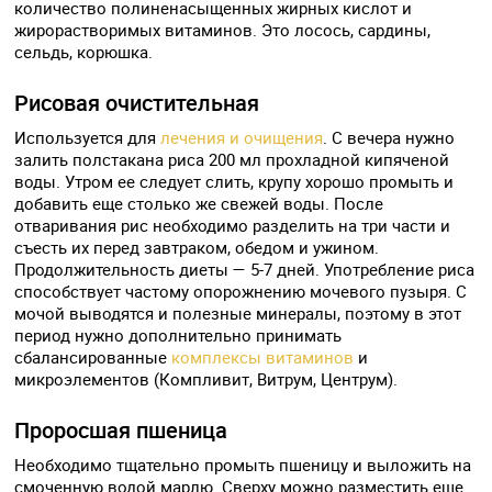
количество полиненасыщенных жирных кислот и
жирорастворимых витаминов. Это лосось, сардины,
сельдь, корюшка.
Рисовая очистительная
Используется для
лечения и очищения
. С вечера нужно
залить полстакана риса 200 мл прохладной кипяченой
воды. Утром ее следует слить, крупу хорошо промыть и
добавить еще столько же свежей воды. После
отваривания рис необходимо разделить на три части и
съесть их перед завтраком, обедом и ужином.
Продолжительность диеты — 5-7 дней. Употребление риса
способствует частому опорожнению мочевого пузыря. С
мочой выводятся и полезные минералы, поэтому в этот
период нужно дополнительно принимать
сбалансированные
комплексы витаминов
и
микроэлементов (Компливит, Витрум, Центрум).
Проросшая пшеница
Необходимо тщательно промыть пшеницу и выложить на
смоченную водой марлю. Сверху можно разместить еще