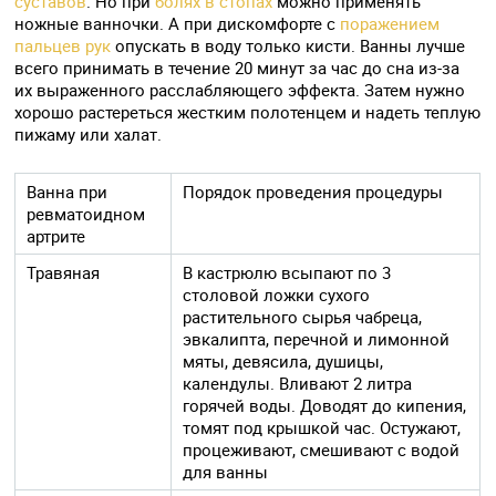
суставов
. Но при
болях в стопах
можно применять
ножные ванночки. А при дискомфорте с
поражением
пальцев рук
опускать в воду только кисти. Ванны лучше
всего принимать в течение 20 минут за час до сна из-за
их выраженного расслабляющего эффекта. Затем нужно
хорошо растереться жестким полотенцем и надеть теплую
пижаму или халат.
Ванна при
Порядок проведения процедуры
ревматоидном
артрите
Травяная
В кастрюлю всыпают по 3
столовой ложки сухого
растительного сырья чабреца,
эвкалипта, перечной и лимонной
мяты, девясила, душицы,
календулы. Вливают 2 литра
горячей воды. Доводят до кипения,
томят под крышкой час. Остужают,
процеживают, смешивают с водой
для ванны