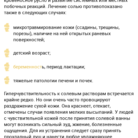
кровеносное русло и развитие системных или местных
побочных реакций. Лечение солью противопоказано
также в следующих случаях:
микротравмирование кожи (ссадины, трещины,
порезы), наличие на ней открытых раневых
поверхностей;
детский возраст;
беременност
ь, период лактации;
тяжелые патологии печени и почек.
Гиперчувствительность к солевым растворам встречается
крайне редко. Но они очень часто провоцируют
раздражение сухой кожи. Она краснеет, отекает,
отмечены случаи появления мелких высыпаний. У людей
с чувствительной кожей после принятия солевой ванны
могут возникать сильный зуд, жжение, болезненные
ощущения. Для их устранения следует сразу принять
прохладный душ и нанести любое увлажняющее