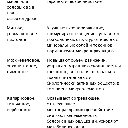
масел для
терапевтическое действие
солевых ванн
при
остеохондрозе
Мятное,
Улучшают кровообращение,
розмариновое,
стимулируют очищение суставов и
пихтовое
позвоночных структур от вредных
минеральных солей и токсинов,
нормализуют микроциркуляцию
Можжевеловое,
Повышают объем движений,
эвкалиптовое,
устраняют утреннюю скованность и
лимонное
отечность, восполняют запасы в
тканях питательных и
биологически активных веществ, в
том числе микроэлементов
Кипарисовое,
Оказывают согревающее,
тимьянное,
отвлекающее,
вербеновое
местнораздражающее действие,
снижают выраженность
болезненных ощущений, ускоряют
метаболические и