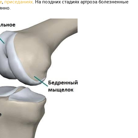
е
,
приседаниях
. На поздних стадиях артроза болезненные
янно.