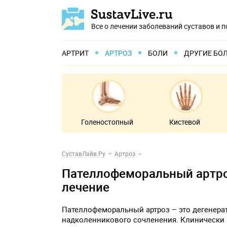
Все о лечении заболеваний суставов и 
АРТРИТ
АРТРОЗ
БОЛИ
ДРУГИЕ БО
Голеностопный
Кистевой
СуставЛайв.Ру
Артроз
Пателлофеморальный артро
лечение
Пателлофеморальный артроз – это дегенера
надколенникового сочленения. Клинически 