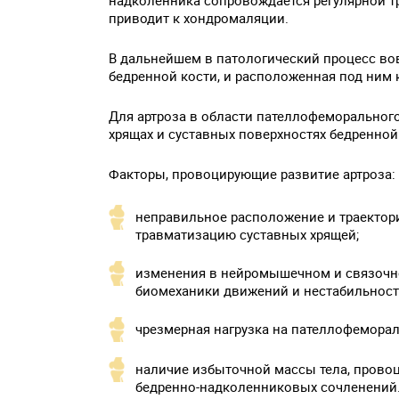
надколенника сопровождается регулярной т
приводит к хондромаляции.
В дальнейшем в патологический процесс во
бедренной кости, и расположенная под ним 
Для артроза в области пателлофеморальног
хрящах и суставных поверхностях бедренной
Факторы, провоцирующие развитие артроза:
неправильное расположение и траекто
травматизацию суставных хрящей;
изменения в нейромышечном и связочн
биомеханики движений и нестабильност
чрезмерная нагрузка на пателлофеморал
наличие избыточной массы тела, провоц
бедренно-надколенниковых сочленений