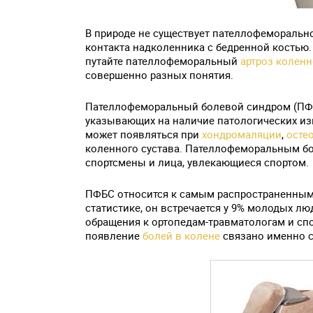
В природе не существует пателлофеморально
контакта надколенника с бедренной костью. 
путайте пателлофеморальный
артроз коленн
совершенно разных понятия.
Пателлофеморальный болевой синдром (ПФБ
указывающих на наличие патологических и
может появляться при
хондромаляции
,
осте
коленного сустава. Пателлофеморальным 
спортсмены и лица, увлекающиеся спортом.
ПФБС относится к самым распространенным
статистике, он встречается у 9% молодых л
обращения к ортопедам-травматологам и спо
появление
болей в колене
связано именно 