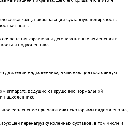
равматизацией покрывающего его хряща, что в итоге
влекается хрящ, покрывающий суставную поверхность
костная ткань.
о сочленения характерны дегенеративные изменения в
 кости и надколенника.
рия движений надколенника, вызывающие постоянную
ом аппарате, ведущие к нарушению нормальной
и надколенника;
ьное сочленение при занятиях некоторыми видами спорта;
ирующей перенагрузку коленных суставов, в том числе и
.