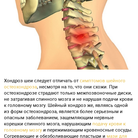
Хондроз шеи следует отличать от
симптомов шейного
остеохондроза
, несмотря на то, что они схожи. При
остеохондрозе страдают только межпозвоночные диски,
не затрагивая спинного мозга и не нарушая подачи крови
к головному мозгу. Шейный хондроз же, являясь одной
из форм остеохондроза, является более серьезным и
опасным заболеванием, защемляющим нервные
корешки спинного мозга, нарушающим
подачу крови к
головному мозгу
и пережимающим кровеносные сосуды.
Согревающие и обезболивающие пластыри и
мази для