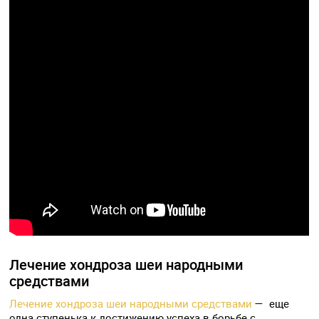
Лечение хондроза шеи народными
средствами
Лечение хондроза шеи народными средствами
— еще
одна ступенька к достижению успеха в борьбе с