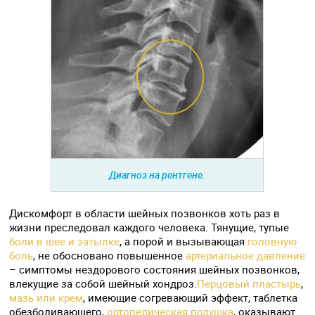
Диагноз на рентгене.
Дискомфорт в области шейных позвонков хоть раз в
жизни преследовал каждого человека. Тянущие, тупые
боли в шее и затылке
, а порой и вызывающая
головную
боль
, не обосновано повышенное
артериальное давление
– симптомы нездорового состояния шейных позвонков,
влекущие за собой шейный хондроз.
Перцовый пластырь
,
мазь или крем
, имеющие согревающий эффект, таблетка
обезболивающего,
ортопедическая подушка
, оказывают